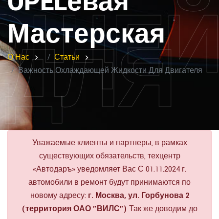
OPELёвая
ЮЩЕ
Мастерская
 ДЛЯ
О Нас
Статьи
Я
Важность Охлаждающей Жидкости Для Двигателя
Уважаемые клиенты и партнеры, в рамках
существующих обязательств, техцентр
«Автодаръ» уведомляет Вас
С 01.11.2024 г.
автомобили в ремонт будут принимаются по
новому адресу:
г. Москва, ул. Горбунова 2
(территория ОАО "ВИЛС")
Так же доводим до